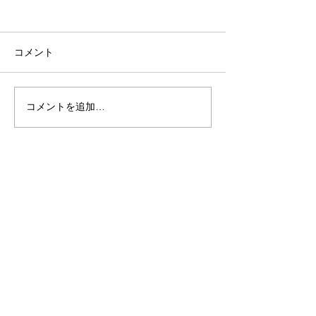
コメント
糸島で失敗しない！塾選
前原小学校の運
コメントを追加…
び糸島のコツを徹底解説
催されました。
​糸島美咲塾 /
TeL:
092-338-8012
E-mail:
itoshima.misakijuku@gmail.com
福岡県糸島市荻浦３丁目８－３２（２
階）