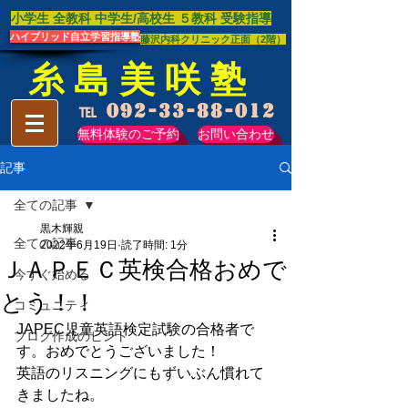
​小学生 全教科 中学生/高校生 ​５教科 受験指導
ハイブリッド自立学習指導塾
藤沢内科クリニック正面（2階）
糸 島 美 咲 塾
℡
092-33-88-012
無料体験のご予約
お問い合わせ
記事
全ての記事
黒木輝親
全ての記事
2022年6月19日
読了時間: 1分
ＪＡＰＥＣ英検合格おめで
今すぐ始める
とう！！
コミュニティ
JAPEC児童英語検定試験の合格者で
ブログ作成のヒント
す。おめでとうございました！
英語のリスニングにもずいぶん慣れて
きましたね。