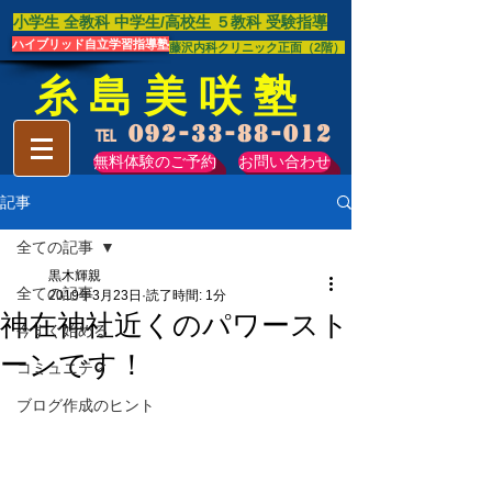
​小学生 全教科 中学生/高校生 ​５教科 受験指導
ハイブリッド自立学習指導塾
藤沢内科クリニック正面（2階）
糸 島 美 咲 塾
℡
092-33-88-012
無料体験のご予約
お問い合わせ
記事
全ての記事
黒木輝親
全ての記事
2019年3月23日
読了時間: 1分
神在神社近くのパワースト
今すぐ始める
ーンです！
コミュニティ
ブログ作成のヒント