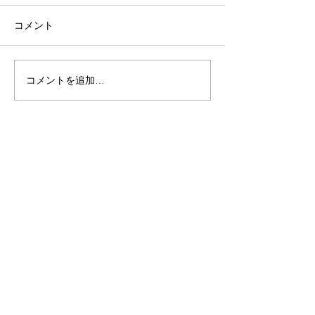
コメント
糸島で失敗しない！塾選
前原小学校の運
コメントを追加…
び糸島のコツを徹底解説
催されました。
​糸島美咲塾 /
TeL:
092-338-8012
E-mail:
itoshima.misakijuku@gmail.com
福岡県糸島市荻浦３丁目８－３２（２
階）