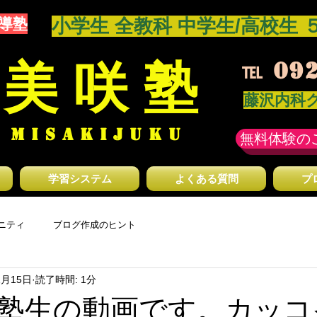
導塾
​小学生 全教科 中学生/高校生 
 美 咲 塾
℡
092
藤沢内科
 MISAKIJUKU
無料体験の
学習システム
よくある質問
プ
ニティ
ブログ作成のヒント
1月15日
読了時間: 1分
塾生の動画です。カッコ