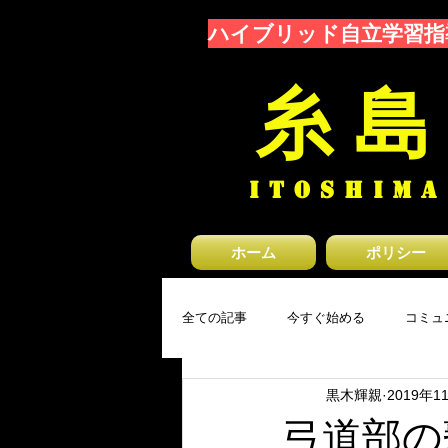
ハイブリッド自立学習指
糸 島
ITOSHIMA
ホーム
ポリシー
全ての記事
今すぐ始める
コミュ
黒木輝親
2019年1
弓道部の