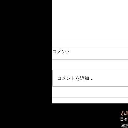
コメント
コメントを追加…
全員合格おめでとう！高校入
試と中学入試を乗り切った君
たちへのメッセージ！
​糸
E-m
福