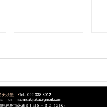
糸島で失敗しない！塾選び糸
前原
島のコツを徹底解説
れま
島美咲塾 /
TeL: 092-338-8012
ail:
itoshima.misakijuku@gmail.com
岡県糸島市荻浦３丁目８－３２（２階）