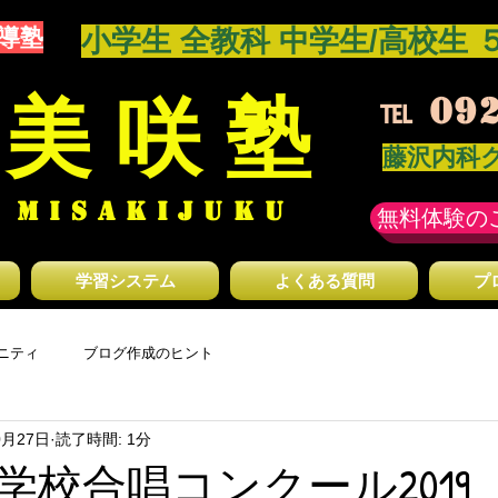
導塾
​小学生 全教科 中学生/高校生 
 美 咲 塾
℡
092
藤沢内科
 MISAKIJUKU
無料体験の
学習システム
よくある質問
プ
ニティ
ブログ作成のヒント
0月27日
読了時間: 1分
学校合唱コンクール2019