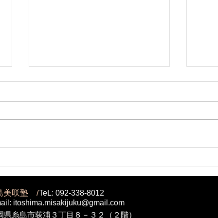
糸島で失敗しない！塾選び糸
前原
島のコツを徹底解説
れま
島美咲塾 /
TeL: 092-338-8012
ail:
itoshima.misakijuku@gmail.com
岡県糸島市荻浦３丁目８－３２（２階）