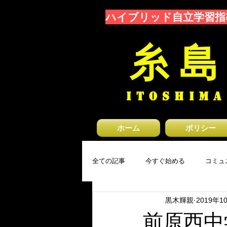
ハイブリッド自立学習指
糸 島
ITOSHIMA
ホーム
ポリシー
全ての記事
今すぐ始める
コミュ
黒木輝親
2019年1
前原西中