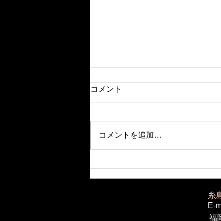
コメント
コメントを追加…
全員合格おめでとう！高校入
試と中学入試を乗り切った君
たちへのメッセージ！
​糸
E-m
福