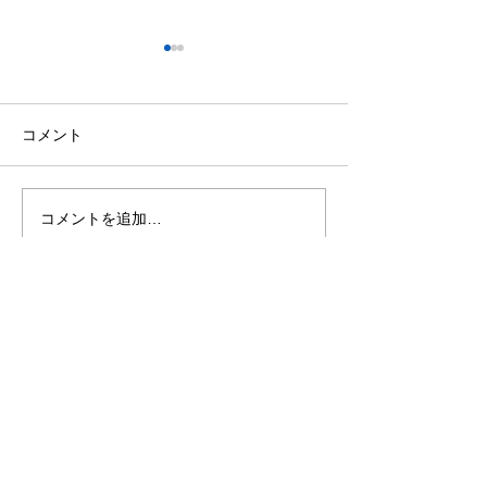
コメント
糸島で失敗しない！塾選
前原小学校の運
コメントを追加…
び糸島のコツを徹底解説
催されました。
​糸島美咲塾 /
TeL:
092-338-8012
E-mail:
itoshima.misakijuku@gmail.com
福岡県糸島市荻浦３丁目８－３２（２
階）