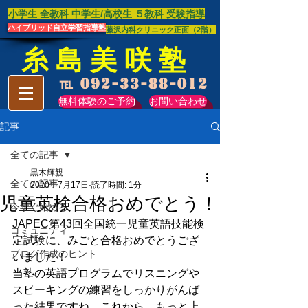
​小学生 全教科 中学生/高校生 ​５教科 受験指導
ハイブリッド自立学習指導塾
藤沢内科クリニック正面（2階）
糸 島 美 咲 塾
℡
092-33-88-012
無料体験のご予約
お問い合わせ
記事
全ての記事
黒木輝親
全ての記事
2020年7月17日
読了時間: 1分
児童英検合格おめでとう！
今すぐ始める
JAPEC第43回全国統一児童英語技能検
コミュニティ
定試験に、みごと合格おめでとうござ
ブログ作成のヒント
いました！
当塾の英語プログラムでリスニングや
スピーキングの練習をしっかりがんば
った結果ですね。これから、もっと上