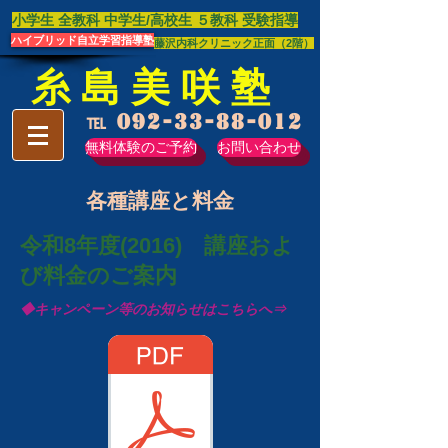
​小学生 全教科 中学生/高校生 ​５教科 受験指導
ハイブリッド自立学習指導塾
藤沢内科クリニック正面（2階）
糸 島 美 咲 塾
℡
092-33-88-012
無料体験のご予約
お問い合わせ
​各種講座と料金
​令和8年度(2016) 講座およ
び料金のご案内
◆キャンペーン等のお知らせはこちらへ⇒